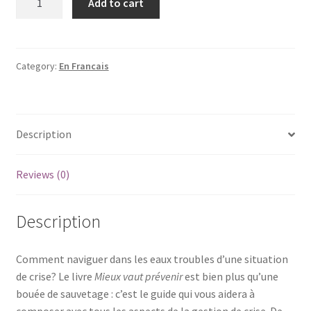
Add to cart
Crise
et
Communication
quantity
Category:
En Francais
Description
Reviews (0)
Description
Comment naviguer dans les eaux troubles d’une situation
de crise? Le livre
Mieux vaut prévenir
est bien plus qu’une
bouée de sauvetage : c’est le guide qui vous aidera à
composer avec tous les aspects de la gestion de crise. De