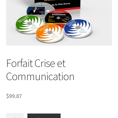
User Account
Welcome
Forfait Crise et
Communication
$
99.87
Forfait